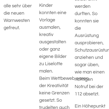
Kinder
alle sehr über
werden
konnten eine
die neuen
durften. So
Vorlage
Warnwesten
konnten sie
ausmalen,
gefreut.
die
kreativ
Ausrüstung
ausgestalten
ausprobieren,
oder ganz
Schutzausrüstu
eigene Bilder
anziehen und
zu Liselotte
sogar üben,
malen.
wie man einen
Beim Wettbeweb waren
richtigen
der Kreativität
Notruf bei der
keine Grenzen
112 absetzt.
gesetzt. So
Ein Höhepunkt
trudelten auch