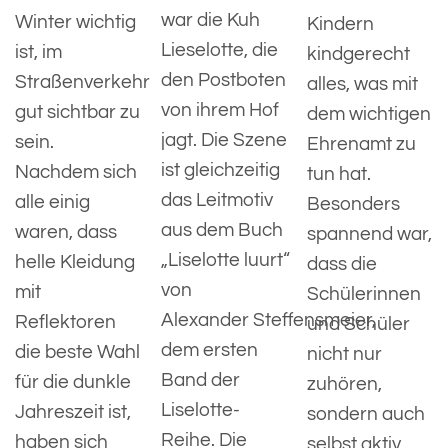
war die Kuh
Winter wichtig
Kindern
Lieselotte, die
ist, im
kindgerecht
den Postboten
Straßenverkehr
alles, was mit
von ihrem Hof
gut sichtbar zu
dem wichtigen
jagt. Die Szene
sein.
Ehrenamt zu
ist gleichzeitig
Nachdem sich
tun hat.
das Leitmotiv
alle einig
Besonders
aus dem Buch
waren, dass
spannend war,
„Liselotte luurt“
helle Kleidung
dass die
von
mit
Schülerinnen
Alexander Steffensmeier,
Reflektoren
und Schüler
dem ersten
die beste Wahl
nicht nur
Band der
für die dunkle
zuhören,
Liselotte-
Jahreszeit ist,
sondern auch
Reihe. Die
haben sich
selbst aktiv