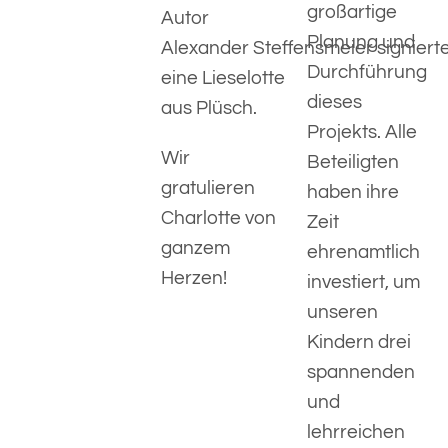
großartige
Autor
Planung und
Alexander Steffensmeier signiert
Durchführung
eine Lieselotte
dieses
aus Plüsch.
Projekts. Alle
Wir
Beteiligten
gratulieren
haben ihre
Charlotte von
Zeit
ganzem
ehrenamtlich
Herzen!
investiert, um
unseren
Kindern drei
spannenden
und
lehrreichen