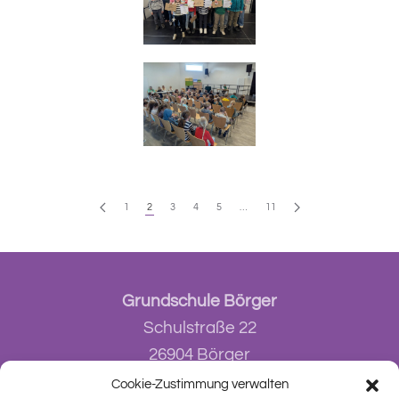
1
2
3
4
5
…
11
Grundschule Börger
Schulstraße 22
26904 Börger
Cookie-Zustimmung verwalten