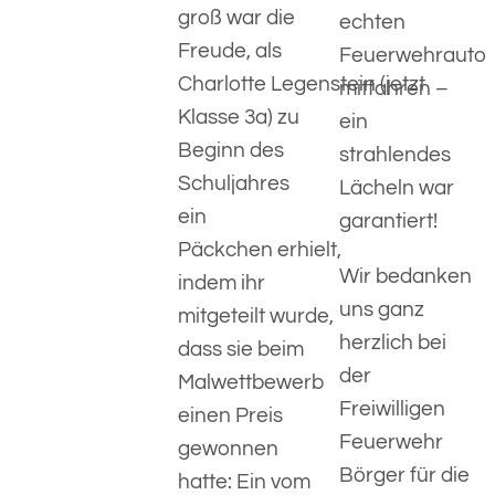
groß war die
echten
Freude, als
Feuerwehrauto
Charlotte Legenstein (jetzt
mitfahren –
Klasse 3a) zu
ein
Beginn des
strahlendes
Schuljahres
Lächeln war
ein
garantiert!
Päckchen erhielt,
Wir bedanken
indem ihr
uns ganz
mitgeteilt wurde,
herzlich bei
dass sie beim
der
Malwettbewerb
Freiwilligen
einen Preis
Feuerwehr
gewonnen
Börger für die
hatte: Ein vom