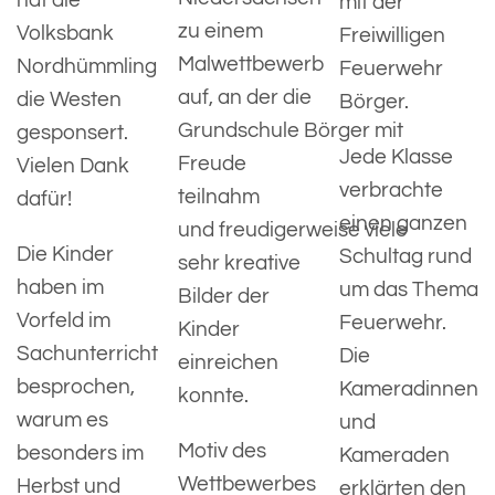
hat die
mit der
zu einem
Volksbank
Freiwilligen
Malwettbewerb
Nordhümmling
Feuerwehr
auf, an der die
die Westen
Börger.
Grundschule Börger mit
gesponsert.
Jede Klasse
Freude
Vielen Dank
verbrachte
teilnahm
dafür!
einen ganzen
und freudigerweise viele
Die Kinder
Schultag rund
sehr kreative
haben im
um das Thema
Bilder der
Vorfeld im
Feuerwehr.
Kinder
Sachunterricht
Die
einreichen
besprochen,
Kameradinnen
konnte.
warum es
und
Motiv des
besonders im
Kameraden
Wettbewerbes
Herbst und
erklärten den