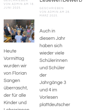
Lesewettbewerb
GESCHRIEBEN
VON
ADMIN
AM
18.
JUNI 2025
.
GESCHRIEBEN
VON
ADMIN
AM
28.
MÄRZ 2025
.
Auch in
diesem Jahr
haben sich
Heute
wieder viele
Vormittag
Schülerinnen
wurden wir
und Schüler
von Florian
der
Sangen
Jahrgänge 3
überrascht,
und 4 im
der für alle
Vorlesen
Kinder und
plattdeutscher