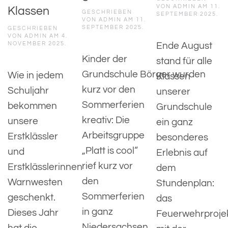
VON
ADMIN
AM
11.
Klassen
GESCHRIEBEN
SEPTEMBER 2025
.
VON
ADMIN
AM
11.
SEPTEMBER 2025
.
GESCHRIEBEN
VON
ADMIN
AM
4.
Ende August
NOVEMBER 2025
.
Kinder der
stand für alle
Grundschule Börger wurden
Wie in jedem
Klassen
kurz vor den
Schuljahr
unserer
Sommerferien
bekommen
Grundschule
kreativ: Die
unsere
ein ganz
Arbeitsgruppe
Erstklässler
besonderes
„Platt is cool“
und
Erlebnis auf
rief kurz vor
Erstklässlerinnen
dem
den
Warnwesten
Stundenplan:
Sommerferien
geschenkt.
das
in ganz
Dieses Jahr
Feuerwehrproje
Niedersachsen