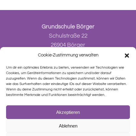
Grundschule Börger
Schulstraße 22
26904 Börger
Cookie-Zustimmung verwalten
E-Mail:
info@grundschule-boerger.de
Um dir ein optimales Erlebnis zu bieten, verwenden wir Technologien wie
Cookies, um Geräteinformationen zu speichern und/oder darauf
Tel.:
05953 / 94 874-10
zuzugreifen. Wenn du diesen Technologien zustimmst, können wir Daten
Fax:
05953 / 94 874-18
wie das Surfverhalten oder eindeutige IDs auf dieser Website verarbeiten.
Wenn du deine Zustimmung nicht erteilst oder zurückziehst, können
bestimmte Merkmale und Funktionen beeinträchtigt werden.
Akzeptieren
Ablehnen