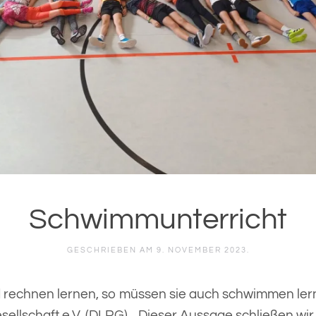
Schwimmunterricht
GESCHRIEBEN AM
9. NOVEMBER 2023
.
echnen lernen, so müssen sie auch schwimmen lernen
llschaft e.V. (DLRG). „Dieser Aussage schließen wir