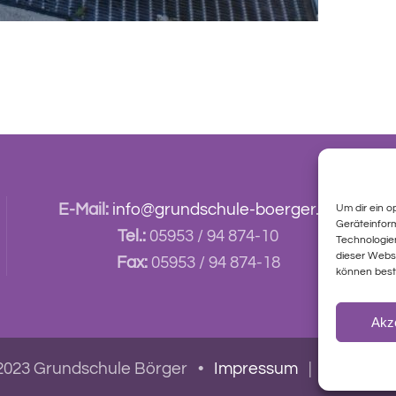
E-Mail:
info@grundschule-boerger.de
Um dir ein o
Geräteinfor
Tel.:
05953 / 94 874-10
Technologien
dieser Websi
Fax:
05953 / 94 874-18
können best
Akz
2023 Grundschule Börger •
Impressum
|
Datensch