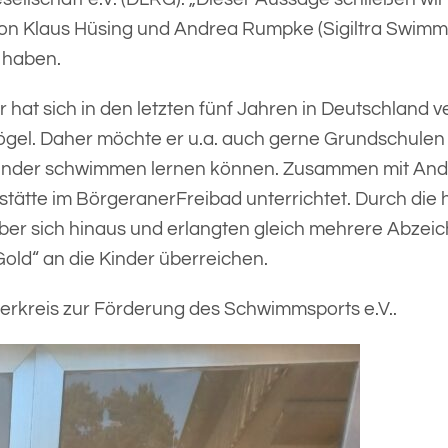
von Klaus Hüsing und Andrea Rumpke (Sigiltra Swimmi
n haben.
at sich in den letzten fünf Jahren in Deutschland ve
ögel. Daher möchte er u.a. auch gerne Grundschulen 
e Kinder schwimmen lernen können. Zusammen mit A
tte im BörgeranerFreibad unterrichtet. Durch die he
über sich hinaus und erlangten gleich mehrere Abze
ld“ an die Kinder überreichen.
rderkreis zur Förderung des Schwimmsports e.V..