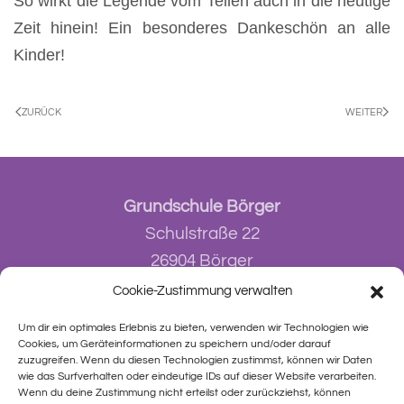
So wirkt die Legende vom Teilen auch in die heutige
Zeit hinein! Ein besonderes Dankeschön an alle
Kinder!
ZURÜCK
WEITER
Grundschule Börger
Schulstraße 22
26904 Börger
Cookie-Zustimmung verwalten
E-Mail:
info@grundschule-boerger.de
Um dir ein optimales Erlebnis zu bieten, verwenden wir Technologien wie
Cookies, um Geräteinformationen zu speichern und/oder darauf
Tel.:
05953 / 94 874-10
zuzugreifen. Wenn du diesen Technologien zustimmst, können wir Daten
Fax:
05953 / 94 874-18
wie das Surfverhalten oder eindeutige IDs auf dieser Website verarbeiten.
Wenn du deine Zustimmung nicht erteilst oder zurückziehst, können