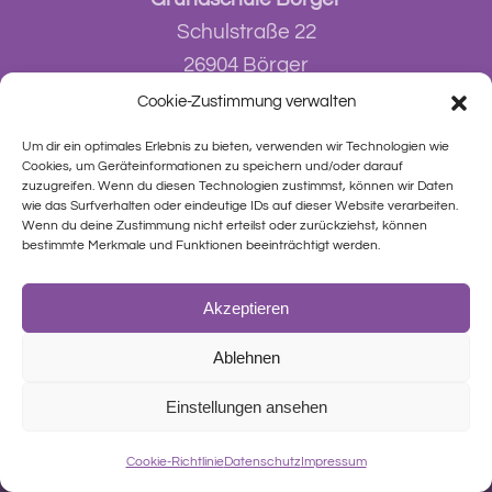
Schulstraße 22
26904 Börger
Cookie-Zustimmung verwalten
E-Mail:
info@grundschule-boerger.de
Um dir ein optimales Erlebnis zu bieten, verwenden wir Technologien wie
Cookies, um Geräteinformationen zu speichern und/oder darauf
Tel.:
05953 / 94 874-10
zuzugreifen. Wenn du diesen Technologien zustimmst, können wir Daten
Fax:
05953 / 94 874-18
wie das Surfverhalten oder eindeutige IDs auf dieser Website verarbeiten.
Wenn du deine Zustimmung nicht erteilst oder zurückziehst, können
bestimmte Merkmale und Funktionen beeinträchtigt werden.
Akzeptieren
Ablehnen
Einstellungen ansehen
© 2023 Grundschule Börger •
Impressum
|
Datenschutz
Cookie-Richtlinie
Datenschutz
Impressum